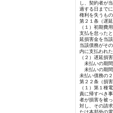
し、契約者が当
過する日までに
権利を失うもの
第２１条（遅延
（１）初期費用
支払を怠ったと
延損害金を当該
当該債務がその
内に支払われた
（２）遅延損害
未払いの期間
未払いの期間
未払い債務の２
第２２条（損害
（１）第１種電
責に帰すべき事
者が損害を被っ
対し、その請求
たは本邦外の電