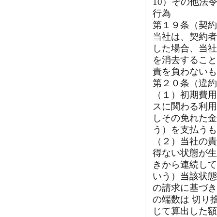
10）その他法
行為
第１９条（契約
当社は、契約者
した場合、当社
を消去すること
責を負わないも
第２０条（違約
（１）初期費用
スに関わる利用
しその免れた金
う）を支払うも
（２）当社の責
得ない状態が生
きから連続して
いう）当該状態
の請求に基づき
の端数は 切り
じて算出した額