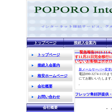
トップページ
接続入会案内
緊急報告2023.1
す11月21日完全移行
いないお客様はポポ
新メールサーバー変更
電話090-3274-
にてお願いいたします
,
フレッツ隼好評提供
・