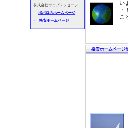
い
・
こ
格安ホームページ制